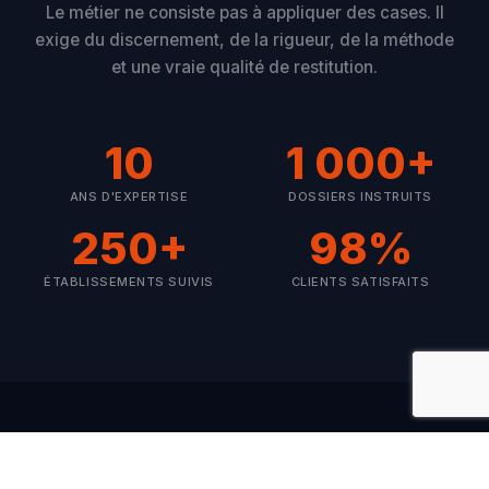
Le métier ne consiste pas à appliquer des cases. Il
exige du discernement, de la rigueur, de la méthode
et une vraie qualité de restitution.
10
1 000+
ANS D'EXPERTISE
DOSSIERS INSTRUITS
250+
98%
ÉTABLISSEMENTS SUIVIS
CLIENTS SATISFAITS
NOS PILIERS