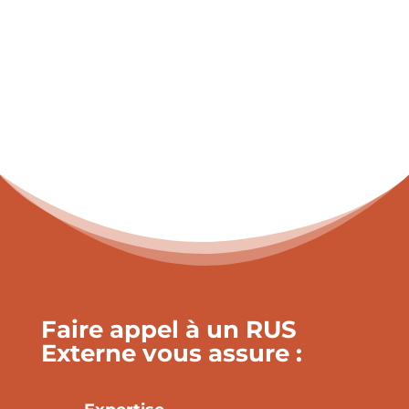
démembrement de l’exploitation, doit
faire l’objet d’une déclaration au maire
qui impose, après avis de la commission
de sécurité compétente, les mesures
complémentaires rendues
éventuellement nécessaires par les
modifications qui résultent de cette
nouvelle situation » cf R 123-21 du CCH.
Faire appel à un RUS
Externe vous assure :