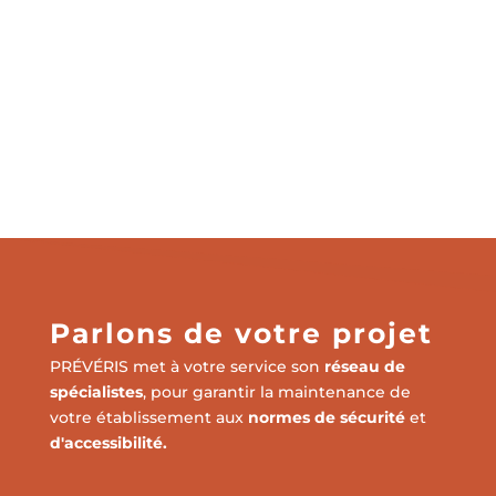
la personne au bout du fil est toujours
disponible.
Les entretiens se font tout seul, je n'ai pas à
m'inquiéter des suivis. Ça m'enlève un poids
sur la charge de travail que j'ai déjà.
Jonathan Tergemina
Président & Restaurateur, La Côte et l'Arête
Parlons de votre projet
PRÉVÉRIS
met à votre service son
réseau de
spécialistes
, pour garantir la maintenance de
votre établissement aux
normes de sécurité
et
d'accessibilité.