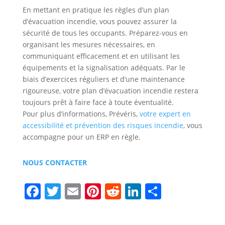
En mettant en pratique les règles d’un plan
d’évacuation incendie, vous pouvez assurer la
sécurité de tous les occupants. Préparez-vous en
organisant les mesures nécessaires, en
communiquant efficacement et en utilisant les
équipements et la signalisation adéquats. Par le
biais d’exercices réguliers et d’une maintenance
rigoureuse, votre plan d’évacuation incendie restera
toujours prêt à faire face à toute éventualité.
Pour plus d’informations, Prévéris,
votre expert en
accessibilité et prévention des risques incendie
, vous
accompagne pour un ERP en règle.
NOUS CONTACTER
F
T
E
Pi
R
Li
P
a
w
m
nt
e
n
ar
c
itt
ai
er
d
k
ta