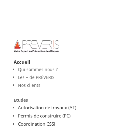
e
er
l
e
di
e
g
b
st
t
dI
er
o
n
o
k
Accueil
Qui sommes nous ?
Les + de PRÉVÉRIS
Nos clients
Études
Autorisation de travaux (AT)
Permis de construire (PC)
Coordination CSSI